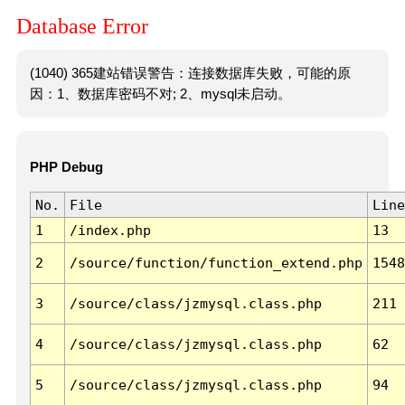
Database Error
(1040) 365建站错误警告：连接数据库失败，可能的原
因：1、数据库密码不对; 2、mysql未启动。
PHP Debug
No.
File
Line
1
/index.php
13
2
/source/function/function_extend.php
1548
3
/source/class/jzmysql.class.php
211
4
/source/class/jzmysql.class.php
62
5
/source/class/jzmysql.class.php
94