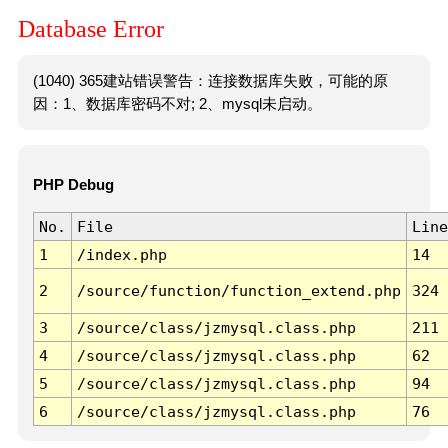
Database Error
(1040) 365建站错误警告：连接数据库失败，可能的原
因：1、数据库密码不对; 2、mysql未启动。
PHP Debug
No.
File
Line
1
/index.php
14
2
/source/function/function_extend.php
324
3
/source/class/jzmysql.class.php
211
4
/source/class/jzmysql.class.php
62
5
/source/class/jzmysql.class.php
94
6
/source/class/jzmysql.class.php
76