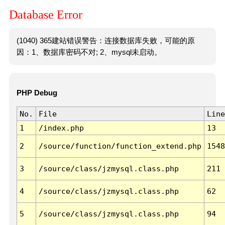
Database Error
(1040) 365建站错误警告：连接数据库失败，可能的原
因：1、数据库密码不对; 2、mysql未启动。
PHP Debug
No.
File
Line
1
/index.php
13
2
/source/function/function_extend.php
1548
3
/source/class/jzmysql.class.php
211
4
/source/class/jzmysql.class.php
62
5
/source/class/jzmysql.class.php
94