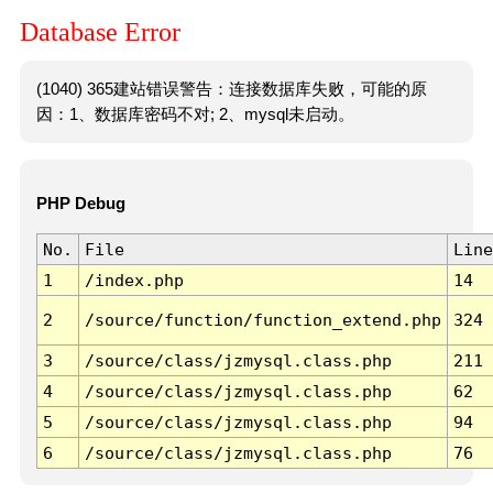
Database Error
(1040) 365建站错误警告：连接数据库失败，可能的原
因：1、数据库密码不对; 2、mysql未启动。
PHP Debug
No.
File
Line
1
/index.php
14
2
/source/function/function_extend.php
324
3
/source/class/jzmysql.class.php
211
4
/source/class/jzmysql.class.php
62
5
/source/class/jzmysql.class.php
94
6
/source/class/jzmysql.class.php
76