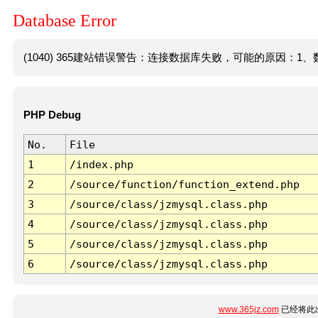
Database Error
(1040) 365建站错误警告：连接数据库失败，可能的原因：1、数
PHP Debug
No.
File
1
/index.php
2
/source/function/function_extend.php
3
/source/class/jzmysql.class.php
4
/source/class/jzmysql.class.php
5
/source/class/jzmysql.class.php
6
/source/class/jzmysql.class.php
www.365jz.com
已经将此