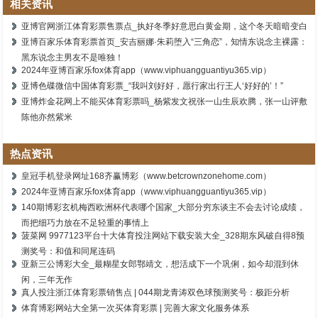
相关资讯
亚博官网浙江体育彩票售票点_执好冬季好意思白黄金期，这个冬天暗暗变白
亚博百家乐体育彩票首页_安吉丽娜·朱莉堕入“三角恋”，知情东说念主裸露：
黑东说念主男友不是唯独！
2024年亚博百家乐fox体育app（www.viphuangguantiyu365.vip）
亚博色碟微信中国体育彩票_“我叫刘好好，愿行家出行王人‘好好的’！”
亚博炸金花网上不能买体育彩票吗_杨紫发文祝张一山生辰欢腾，张一山评敷
陈他亦然紫米
热点资讯
皇冠手机登录网址168齐赢博彩（www.betcrownzonehome.com）
2024年亚博百家乐fox体育app（www.viphuangguantiyu365.vip）
140期博彩玄机梅西欧洲杯代表哪个国家_大部分穷东谈主不会去讨论成绩，
而把细巧力放在不足轻重的事情上
菠菜网 9977123平台十大体育投注网站下载安装大全_328期东风破自得8预
测奖号：和值和同尾连码
亚新三公博彩大全_最糊星女郎鄂靖文，想活成下一个巩俐，如今却混到休
闲，三年无作
真人投注浙江体育彩票销售点 | 044期龙青涛双色球预测奖号：极距分析
体育博彩网站大全第一次买体育彩票 | 完善大家文化服务体系