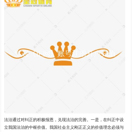
法治通过对纠正的积极报恩，兑现法治的完善。一是，在纠正中设
立我国法治的中枢价值。我国社会主义刚正正义的价值理念必须与