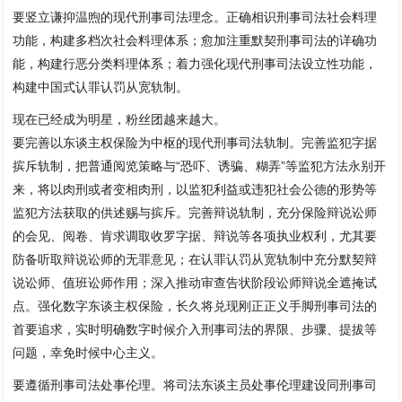
要竖立谦抑温煦的现代刑事司法理念。正确相识刑事司法社会料理
功能，构建多档次社会料理体系；愈加注重默契刑事司法的详确功
能，构建行恶分类料理体系；着力强化现代刑事司法设立性功能，
构建中国式认罪认罚从宽轨制。
现在已经成为明星，粉丝团越来越大。
要完善以东谈主权保险为中枢的现代刑事司法轨制。完善监犯字据
摈斥轨制，把普通阅览策略与“恐吓、诱骗、糊弄”等监犯方法永别开
来，将以肉刑或者变相肉刑，以监犯利益或违犯社会公德的形势等
监犯方法获取的供述赐与摈斥。完善辩说轨制，充分保险辩说讼师
的会见、阅卷、肯求调取收罗字据、辩说等各项执业权利，尤其要
防备听取辩说讼师的无罪意见；在认罪认罚从宽轨制中充分默契辩
说讼师、值班讼师作用；深入推动审查告状阶段讼师辩说全遮掩试
点。强化数字东谈主权保险，长久将兑现刚正正义手脚刑事司法的
首要追求，实时明确数字时候介入刑事司法的界限、步骤、提拔等
问题，幸免时候中心主义。
要遵循刑事司法处事伦理。将司法东谈主员处事伦理建设同刑事司