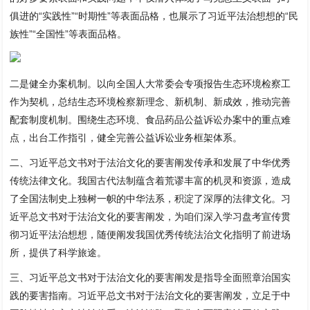
俱进的“实践性”“时期性”等表面品格，也展示了习近平法治想想的“民
族性”“全国性”等表面品格。
二是健全办案机制。以向全国人大常委会专项报告生态环境检察工
作为契机，总结生态环境检察新理念、新机制、新成效，推动完善
配套制度机制。围绕生态环境、食品药品公益诉讼办案中的重点难
点，出台工作指引，健全完善公益诉讼业务框架体系。
二、习近平总文书对于法治文化的要害阐发传承和发展了中华优秀
传统法律文化。我国古代法制蕴含着荒谬丰富的机灵和资源，造成
了全国法制史上独树一帜的中华法系，积淀了深厚的法律文化。习
近平总文书对于法治文化的要害阐发，为咱们深入学习盘考宣传贯
彻习近平法治想想，随便阐发我国优秀传统法治文化指明了前进场
所，提供了科学旅途。
三、习近平总文书对于法治文化的要害阐发是指导全面照章治国实
践的要害指南。习近平总文书对于法治文化的要害阐发，立足于中