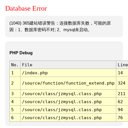
Database Error
(1040) 365建站错误警告：连接数据库失败，可能的原
因：1、数据库密码不对; 2、mysql未启动。
PHP Debug
No.
File
Line
1
/index.php
14
2
/source/function/function_extend.php
324
3
/source/class/jzmysql.class.php
211
4
/source/class/jzmysql.class.php
62
5
/source/class/jzmysql.class.php
94
6
/source/class/jzmysql.class.php
76