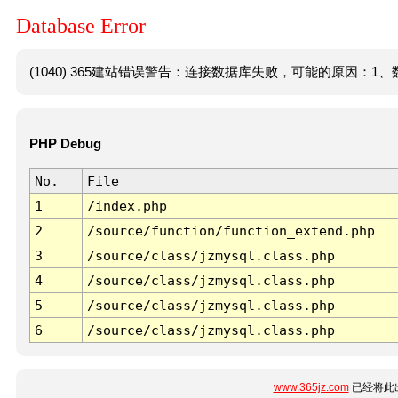
Database Error
(1040) 365建站错误警告：连接数据库失败，可能的原因：1、数
PHP Debug
No.
File
1
/index.php
2
/source/function/function_extend.php
3
/source/class/jzmysql.class.php
4
/source/class/jzmysql.class.php
5
/source/class/jzmysql.class.php
6
/source/class/jzmysql.class.php
www.365jz.com
已经将此