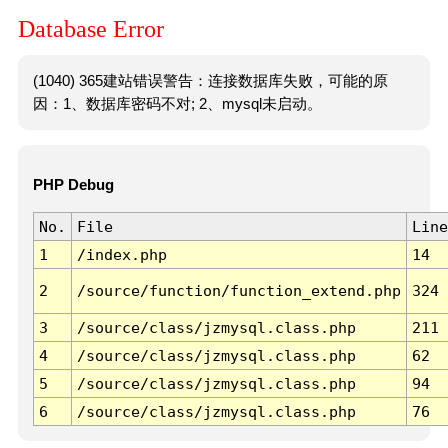
Database Error
(1040) 365建站错误警告：连接数据库失败，可能的原
因：1、数据库密码不对; 2、mysql未启动。
PHP Debug
No.
File
Line
1
/index.php
14
2
/source/function/function_extend.php
324
3
/source/class/jzmysql.class.php
211
4
/source/class/jzmysql.class.php
62
5
/source/class/jzmysql.class.php
94
6
/source/class/jzmysql.class.php
76