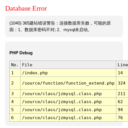
Database Error
(1040) 365建站错误警告：连接数据库失败，可能的原
因：1、数据库密码不对; 2、mysql未启动。
PHP Debug
No.
File
Line
1
/index.php
14
2
/source/function/function_extend.php
324
3
/source/class/jzmysql.class.php
211
4
/source/class/jzmysql.class.php
62
5
/source/class/jzmysql.class.php
94
6
/source/class/jzmysql.class.php
76