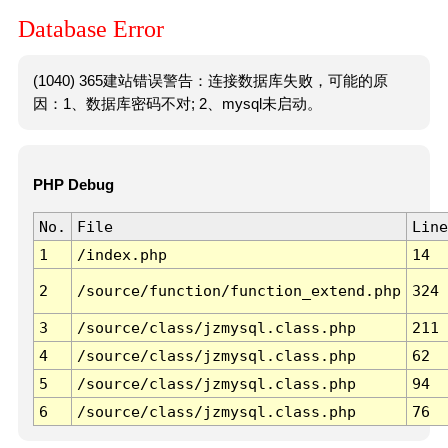
Database Error
(1040) 365建站错误警告：连接数据库失败，可能的原
因：1、数据库密码不对; 2、mysql未启动。
PHP Debug
No.
File
Line
1
/index.php
14
2
/source/function/function_extend.php
324
3
/source/class/jzmysql.class.php
211
4
/source/class/jzmysql.class.php
62
5
/source/class/jzmysql.class.php
94
6
/source/class/jzmysql.class.php
76