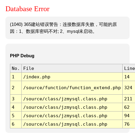
Database Error
(1040) 365建站错误警告：连接数据库失败，可能的原
因：1、数据库密码不对; 2、mysql未启动。
PHP Debug
No.
File
Line
1
/index.php
14
2
/source/function/function_extend.php
324
3
/source/class/jzmysql.class.php
211
4
/source/class/jzmysql.class.php
62
5
/source/class/jzmysql.class.php
94
6
/source/class/jzmysql.class.php
76