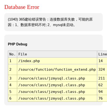
Database Error
(1040) 365建站错误警告：连接数据库失败，可能的原
因：1、数据库密码不对; 2、mysql未启动。
PHP Debug
No.
File
Line
1
/index.php
14
2
/source/function/function_extend.php
324
3
/source/class/jzmysql.class.php
211
4
/source/class/jzmysql.class.php
62
5
/source/class/jzmysql.class.php
94
6
/source/class/jzmysql.class.php
76