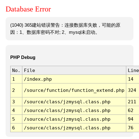
Database Error
(1040) 365建站错误警告：连接数据库失败，可能的原
因：1、数据库密码不对; 2、mysql未启动。
PHP Debug
No.
File
Line
1
/index.php
14
2
/source/function/function_extend.php
324
3
/source/class/jzmysql.class.php
211
4
/source/class/jzmysql.class.php
62
5
/source/class/jzmysql.class.php
94
6
/source/class/jzmysql.class.php
76