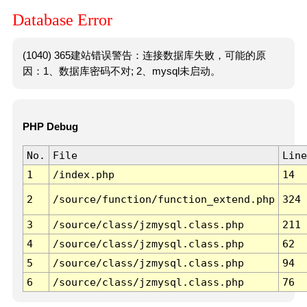
Database Error
(1040) 365建站错误警告：连接数据库失败，可能的原
因：1、数据库密码不对; 2、mysql未启动。
PHP Debug
No.
File
Line
1
/index.php
14
2
/source/function/function_extend.php
324
3
/source/class/jzmysql.class.php
211
4
/source/class/jzmysql.class.php
62
5
/source/class/jzmysql.class.php
94
6
/source/class/jzmysql.class.php
76