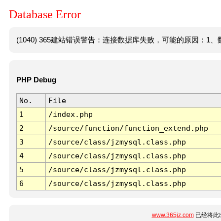
Database Error
(1040) 365建站错误警告：连接数据库失败，可能的原因：1、数
PHP Debug
No.
File
1
/index.php
2
/source/function/function_extend.php
3
/source/class/jzmysql.class.php
4
/source/class/jzmysql.class.php
5
/source/class/jzmysql.class.php
6
/source/class/jzmysql.class.php
www.365jz.com
已经将此