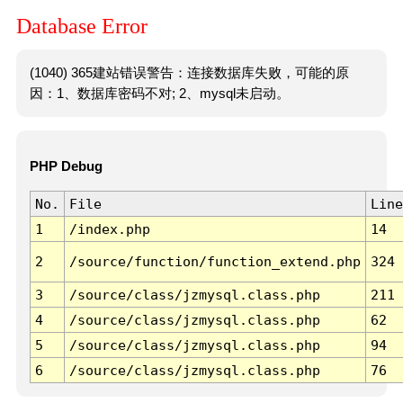
Database Error
(1040) 365建站错误警告：连接数据库失败，可能的原
因：1、数据库密码不对; 2、mysql未启动。
PHP Debug
No.
File
Line
1
/index.php
14
2
/source/function/function_extend.php
324
3
/source/class/jzmysql.class.php
211
4
/source/class/jzmysql.class.php
62
5
/source/class/jzmysql.class.php
94
6
/source/class/jzmysql.class.php
76