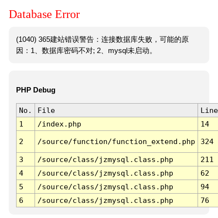
Database Error
(1040) 365建站错误警告：连接数据库失败，可能的原
因：1、数据库密码不对; 2、mysql未启动。
PHP Debug
No.
File
Line
1
/index.php
14
2
/source/function/function_extend.php
324
3
/source/class/jzmysql.class.php
211
4
/source/class/jzmysql.class.php
62
5
/source/class/jzmysql.class.php
94
6
/source/class/jzmysql.class.php
76