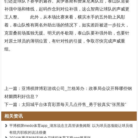
们还是球队下赛季的遴荐。莫伊塞斯和费莱尼离队后，泰山队需要
补强中场和锋线，起码作念到对位补强，这么智商让球队的声威更
王人整。 此外，从本场比赛来看，横滨水手的五外助上风彰
着，泰山队惟有两名外助出场的情况下，如实差距被进一步拉大，
克雷桑前场孤独无援。明天的冬歇期，泰山队要补强外助，也要针
对原土球员的薄弱位置，有针对性的引援，争取尽快完成声威重
组。
上一篇：
亚博棋牌博彩游戏公司_兰格筹办：政事局会议开释哪些钢
材阛阓利好信息？
下一篇：
太阳城平台体育彩票每天几点停售_勇于较真实“张黑脸”
相关资讯
平博棋牌medo体育app_湖东说念主高管谈詹姆斯: 以为球员选项能让球员领
有统共职权的说法很傻