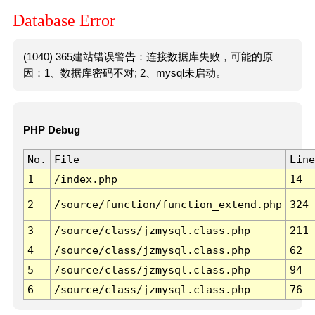
Database Error
(1040) 365建站错误警告：连接数据库失败，可能的原
因：1、数据库密码不对; 2、mysql未启动。
PHP Debug
No.
File
Line
1
/index.php
14
2
/source/function/function_extend.php
324
3
/source/class/jzmysql.class.php
211
4
/source/class/jzmysql.class.php
62
5
/source/class/jzmysql.class.php
94
6
/source/class/jzmysql.class.php
76