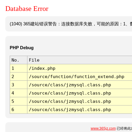
Database Error
(1040) 365建站错误警告：连接数据库失败，可能的原因：1、数
PHP Debug
No.
File
1
/index.php
2
/source/function/function_extend.php
3
/source/class/jzmysql.class.php
4
/source/class/jzmysql.class.php
5
/source/class/jzmysql.class.php
6
/source/class/jzmysql.class.php
www.365jz.com
已经将此